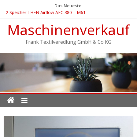
Das Neueste:
2 Speicher THEN Airflow AFC 380 – M61
3 Speicher MCS Overflow Jet – M63
Maschinenverkauf
2 Speicher THEN Airflow AFC 450 – M60
ph-Wert / Temperatur Mess- Aufzeichungsstation für Abwasser
Farbabmusterungskabine – ICS Texicon multilight
Frank Textilveredlung GmbH & Co KG